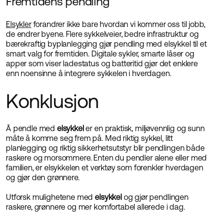
Fremtidens pendling
Elsykler
forandrer ikke bare hvordan vi kommer oss til jobb,
de endrer byene. Flere sykkelveier, bedre infrastruktur og
bærekraftig byplanlegging gjør pendling med elsykkel til et
smart valg for fremtiden. Digitale sykler, smarte låser og
apper som viser ladestatus og batteritid gjør det enklere
enn noensinne å integrere sykkelen i hverdagen.
Konklusjon
Å pendle med
elsykkel
er en praktisk, miljøvennlig og sunn
måte å komme seg frem på. Med riktig sykkel, litt
planlegging og riktig sikkerhetsutstyr blir pendlingen både
raskere og morsommere. Enten du pendler alene eller med
familien, er elsykkelen et verktøy som forenkler hverdagen
og gjør den grønnere.
Utforsk mulighetene med
elsykkel
og gjør pendlingen
raskere, grønnere og mer komfortabel allerede i dag.