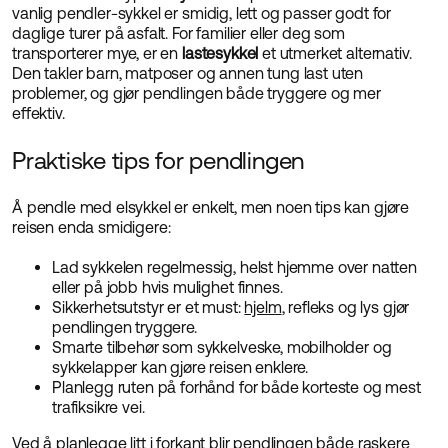
vanlig pendler-sykkel er smidig, lett og passer godt for
daglige turer på asfalt. For familier eller deg som
transporterer mye, er en
lastesykkel
et utmerket alternativ.
Den takler barn, matposer og annen tung last uten
problemer, og gjør pendlingen både tryggere og mer
effektiv.
Praktiske tips for pendlingen
Å pendle med elsykkel er enkelt, men noen tips kan gjøre
reisen enda smidigere:
Lad sykkelen regelmessig, helst hjemme over natten
eller på jobb hvis mulighet finnes.
Sikkerhetsutstyr er et must:
hjelm
, refleks og lys gjør
pendlingen tryggere.
Smarte tilbehør som sykkelveske, mobilholder og
sykkelapper kan gjøre reisen enklere.
Planlegg ruten på forhånd for både korteste og mest
trafiksikre vei.
Ved å planlegge litt i forkant blir pendlingen både raskere