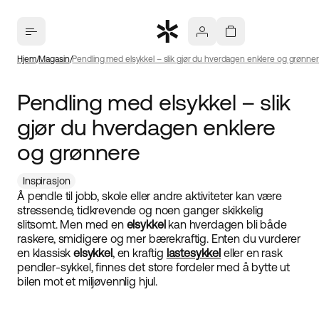
Hjem
Magasin
Pendling med elsykkel – slik gjør du hverdagen enklere og grønne
Pendling med elsykkel – slik
gjør du hverdagen enklere
og grønnere
Inspirasjon
Å pendle til jobb, skole eller andre aktiviteter kan være
stressende, tidkrevende og noen ganger skikkelig
slitsomt. Men med en
elsykkel
kan hverdagen bli både
raskere, smidigere og mer bærekraftig. Enten du vurderer
en klassisk
elsykkel
, en kraftig
lastesykkel
eller en rask
pendler-sykkel, finnes det store fordeler med å bytte ut
bilen mot et miljøvennlig hjul.