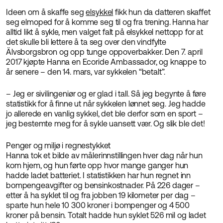
Ideen om å skaffe seg
elsykkel
fikk hun da datteren skaffet
seg elmoped for å komme seg til og fra trening. Hanna har
alltid likt å sykle, men valget falt på elsykkel nettopp for at
det skulle bli lettere å ta seg over den vindfylte
Älvsborgsbron og opp tunge oppoverbakker. Den 7. april
2017 kjøpte Hanna en Ecoride Ambassador, og knappe to
år senere – den 14. mars, var sykkelen “betalt”.
– Jeg er sivilingeniør og er glad i tall. Så jeg begynte å føre
statistikk for å finne ut når sykkelen lønnet seg. Jeg hadde
jo allerede en vanlig sykkel, det ble derfor som en sport –
jeg bestemte meg for å sykle uansett vær. Og slik ble det!
Penger og miljø i regnestykket
Hanna tok et bilde av målerinnstillingen hver dag når hun
kom hjem, og hun førte opp hvor mange ganger hun
hadde ladet batteriet. I statistikken har hun regnet inn
bompengeavgifter og bensinkostnader. På 226 dager –
etter å ha syklet til og fra jobben 19 kilometer per dag –
sparte hun hele 10 300 kroner i bompenger og 4 500
kroner på bensin. Totalt hadde hun syklet 526 mil og ladet