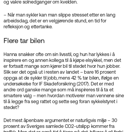
og vakre solnedganger om kvelden.
– Når man sykler kan man slippe stresset etter en lang
arbeidsdag, det er en velgjørende stund, en tid for
refleksjon og ettertanke.
Flere tar bilen
Hanna snakker ofte om sin livsstil, og hun har lykkes i å
inspirere en og annen kollega til å kjøpe elsykkel, men det
er fortsatt mange som kjører bil til stedet hvor hun jobber.
Slik ser det også ut i resten av landet – bare 16 prosent
oppga at de sykler til jobb, mens 42 % tar bilen, ifølge en
undersøkelse for IF Skadeforsikring (2017). Det er med
andre ord ganske mange som må inspireres til å ta et
smartere valg – men hvordan motiverer man vennene sine
til å legge fra seg rattet og sette seg foran sykkelstyret i
stedet?
Det mest åpenbare argumentet er naturligvis miljø – 30
prosent av Sveriges samlede CO2-utslipp kommer fra