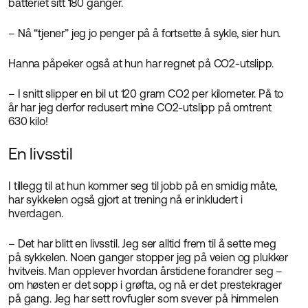
batteriet sitt 180 ganger.
– Nå “tjener” jeg jo penger på å fortsette å sykle, sier hun.
Hanna påpeker også at hun har regnet på CO2-utslipp.
– I snitt slipper en bil ut 120 gram CO2 per kilometer. På to
år har jeg derfor redusert mine CO2-utslipp på omtrent
630 kilo!
En livsstil
I tillegg til at hun kommer seg til jobb på en smidig måte,
har sykkelen også gjort at trening nå er inkludert i
hverdagen.
– Det har blitt en livsstil. Jeg ser alltid frem til å sette meg
på sykkelen. Noen ganger stopper jeg på veien og plukker
hvitveis. Man opplever hvordan årstidene forandrer seg –
om høsten er det sopp i grøfta, og nå er det prestekrager
på gang. Jeg har sett rovfugler som svever på himmelen