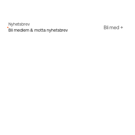
Nyhetsbrev
Bli med
Bli medlem & motta nyhetsbrev
E-post
Jeg godtar Ecorides
Personvernerklæring
Registrer deg