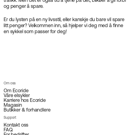
trafikk. Men det er også tid å tjene på det, bilkøer å gli forbi
og penger å spare.
Er du lysten på en ny livsstil, eller kanskje du bare vil spare
litt penger? Velkommen inn, så hjelper vi deg med å finne
en sykkel som passer for deg!
Om oss
Om Ecoride
Våre elsykler
Karriere hos Ecoride
Magasin
Butikker & forhandlere
Support
Kontakt oss
FAQ
For bedrifter