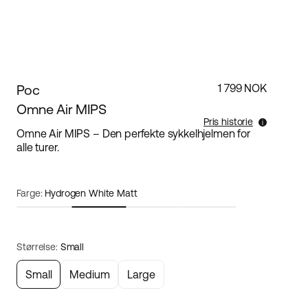
Poc
1 799 NOK
Omne Air MIPS
Pris historie
Omne Air MIPS – Den perfekte sykkelhjelmen for
alle turer.
Laveste salgspris for dette produktet de siste 30
dagene er 1 799 NOK.
Farge:
Hydrogen White Matt
Størrelse:
Small
Small
Medium
Large