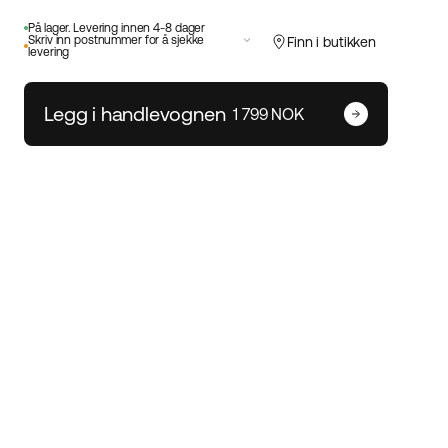
På lager. Levering innen 4-8 dager
Skriv inn postnummer for å sjekke
Finn i butikken
levering
Legg i handlevognen
1 799 NOK
Skriv inn postnummeret ditt
Endre postnummer