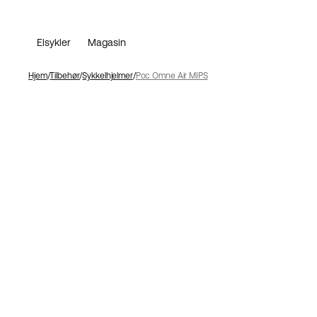
Elsykler
Magasin
Hjem
Tilbehør
Sykkelhjelmer
Poc Omne Air MIPS