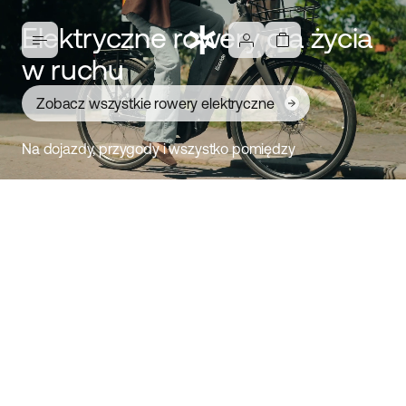
Elektryczne rowery dla życia
w ruchu
Zobacz wszystkie rowery elektryczne
Na dojazdy, przygody i wszystko pomiędzy
Ambassador 4: Rower
elektryczny na co dzień
Poznaj Ambassador
Wygodny, stabilny i łatwy w prowadzeniu rower
elektryczny. Zaprojektowany dla nowoczesnych
rowerzystów, którzy cenią styl i funkcjonalność. Wybierz