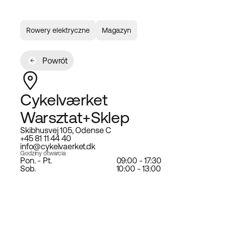
Rowery elektryczne
Magazyn
Powrót
Cykelværket
Warsztat+Sklep
Skibhusvej 105, Odense C
+45 81 11 44 40
info@cykelvaerket.dk
Godziny otwarcia
Pon. - Pt.
09:00 - 17:30
Sob.
10:00 - 13:00