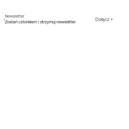
Newsletter
Dołącz
Zostań członkiem i otrzymuj newsletter
Adres e-mail
Akceptuję warunki Ecoride
Polityka prywatności
Zarejestruj się