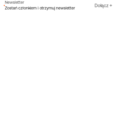
Newsletter
Dołącz
Zostań członkiem i otrzymuj newsletter
Adres e-mail
Akceptuję warunki Ecoride
Polityka prywatności
Zarejestruj się