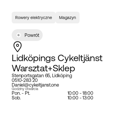
Rowery elektryczne
Magazyn
Powrót
Lidköpings Cykeltjänst
Warsztat+Sklep
Stenportsgatan 65, Lidköping
0510-283 20
Daniel@cykeltjanst.one
Godziny otwarcia
Pon. - Pt.
10:00 - 18:00
Sob.
10:00 - 13:00