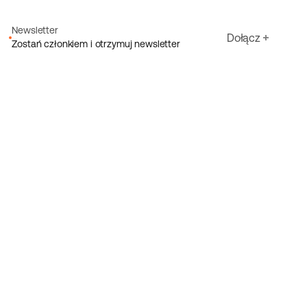
Newsletter
Dołącz
Zostań członkiem i otrzymuj newsletter
Adres e-mail
Akceptuję warunki Ecoride
Polityka prywatności
Zarejestruj się