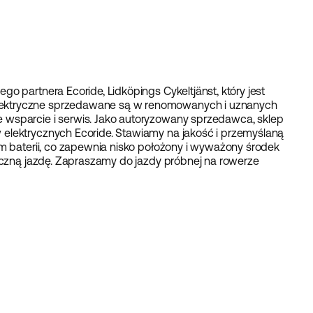
o partnera Ecoride, Lidköpings Cykeltjänst, który jest
ektryczne sprzedawane są w renomowanych i uznanych
 wsparcie i serwis. Jako autoryzowany sprzedawca, sklep
elektrycznych Ecoride. Stawiamy na jakość i przemyślaną
em baterii, co zapewnia nisko położony i wyważony środek
ieczną jazdę. Zapraszamy do jazdy próbnej na rowerze