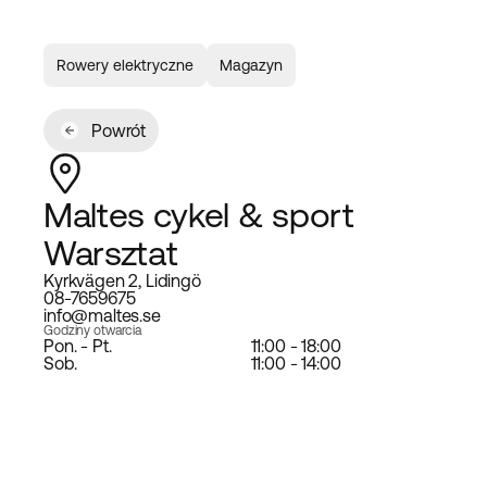
Rowery elektryczne
Magazyn
Powrót
Maltes cykel & sport
Warsztat
Kyrkvägen 2, Lidingö
08-7659675
info@maltes.se
Godziny otwarcia
Pon. - Pt.
11:00 - 18:00
Sob.
11:00 - 14:00