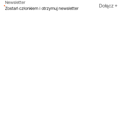
Newsletter
Dołącz
Zostań członkiem i otrzymuj newsletter
Adres e-mail
Akceptuję warunki Ecoride
Polityka prywatności
Zarejestruj się