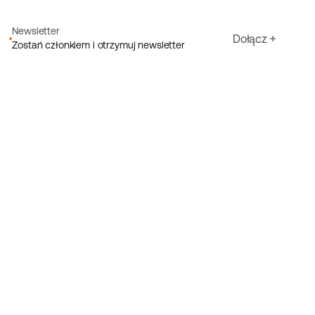
Newsletter
Dołącz
Zostań członkiem i otrzymuj newsletter
Adres e-mail
Akceptuję warunki Ecoride
Polityka prywatności
Zarejestruj się