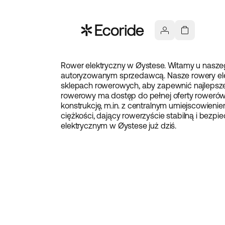
Rower elektryczny w Øystese. Witamy u naszego
autoryzowanym sprzedawcą. Nasze rowery el
sklepach rowerowych, aby zapewnić najlepsze
rowerowy ma dostęp do pełnej oferty rowerów 
konstrukcję, m.in. z centralnym umiejscowieni
ciężkości, dający rowerzyście stabilną i bezp
elektrycznym w Øystese już dziś.