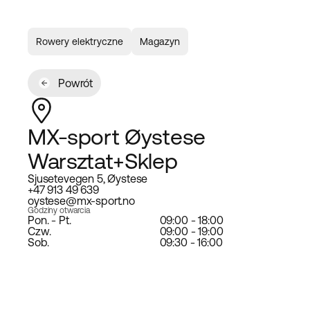
Rowery elektryczne
Magazyn
Powrót
MX-sport Øystese
Warsztat+Sklep
Sjusetevegen 5, Øystese
+47 913 49 639
oystese@mx-sport.no
Godziny otwarcia
Pon. - Pt.
09:00 - 18:00
Czw.
09:00 - 19:00
Sob.
09:30 - 16:00