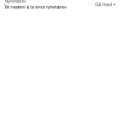
Nyhetsbrev
Gå med
Bli medlem & ta emot nyhetsbrev
E-post
Jag godkänner Ecorides
Integritetspolicy
Registrera dig