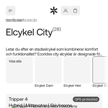
Hem
Elcyklar
Elcykel City
Elcykel City
(28)
Letar du efter en stadselcykel som kombinerar komfort
och funktionalitet? Ecorides city elcyklar är designade för
att ge en smidig och behaglig cykelupplevelse i
Visa alla
stadsmiljö. Vår stadselcykel är också utrustad med ett
kraftfullt eldrivet batteri, vilket gör varje pendling enkel
och effektiv. Oavsett om du ska till jobbet eller njuta av en
avkopplande tur, är en city elcykel från Ecoride det
perfekta valet för den urbana cyklisten. Köp din nya
Elcykel Dam
Elcykel Herr
Elcykel Ci
elcykel hos oss och upptäck hur bekväm cykling kan
vara.
Tripper 4
GPS-protected
Hybrid | Mittmotor | Skivbroms