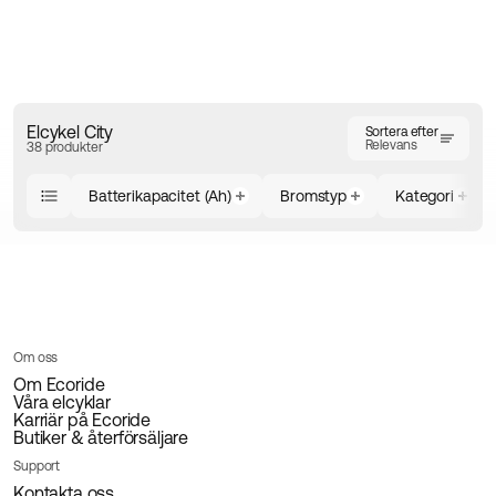
Besök våra
butiker och återförsäljare
, eller kontakta
oss för rådgivning. Vi hjälper dig att hitta rätt modell
baserat på dina behov, körsträcka, cykelvana och
miljö.
Elcykel City
Sortera efter
Relevans
38 produkter
Batterikapacitet (Ah)
Bromstyp
Kategori
Om oss
Om Ecoride
Våra elcyklar
Karriär på Ecoride
Butiker & återförsäljare
Support
Kontakta oss