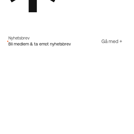
Nyhetsbrev
Gå med
Bli medlem & ta emot nyhetsbrev
E-post
Jag godkänner Ecorides
Integritetspolicy
Registrera dig