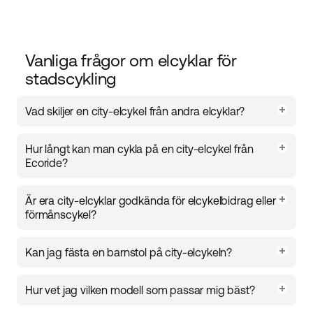
Vanliga frågor om elcyklar för
stadscykling
Vad skiljer en city-elcykel från andra elcyklar?
Citymodeller är ofta designade med upprätt
Hur långt kan man cykla på en city-elcykel från
körställning, bekväm sadel och enkel på- och
Ecoride?
avstigning. De är optimerade för asfalterade vägar
och kortare till medellånga distanser i stadsmiljö.
Det beror på modell, motor och batterikapacitet. Våra
Är era city-elcyklar godkända för elcykelbidrag eller
city-elcyklar har en räckvidd på upp till
120 km
.
förmånscykel?
Ja, våra elcyklar uppfyller kraven för både
Kan jag fästa en barnstol på city-elcykeln?
elcykelbidrag (när tillämpligt) och kan erbjudas som
förmånscykel
.
Absolut. Många av våra citymodeller är kompatibla
Hur vet jag vilken modell som passar mig bäst?
med både rammonterade och pakethållarmonterade
cykelbarnstolar
. Dubbelkolla alltid maxvikt och fästtyp.