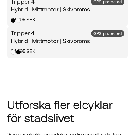
Tripper 4
GPS-protected
Hybrid | Mittmotor | Skivbroms
34 995 SEK
Tripper 4
GPS-protected
Hybrid | Mittmotor | Skivbroms
34 995 SEK
Utforska fler elcyklar
för stadslivet
Våra city-elcyklar är perfekta för dig som vill ta dig fram