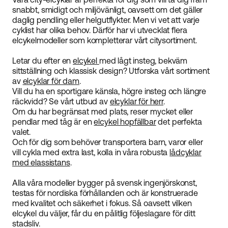
snabbt, smidigt och miljövänligt, oavsett om det gäller
daglig pendling eller helgutflykter. Men vi vet att varje
cyklist har olika behov. Därför har vi utvecklat flera
elcykelmodeller som kompletterar vårt citysortiment.
Letar du efter en
elcykel
med lågt insteg, bekväm
sittställning och klassisk design? Utforska vårt sortiment
av
elcyklar för dam
.
Vill du ha en sportigare känsla, högre insteg och längre
räckvidd? Se vårt utbud av
elcyklar för herr
.
Om du har begränsat med plats, reser mycket eller
pendlar med tåg är en
elcykel hopfällbar
det perfekta
valet.
Och för dig som behöver transportera barn, varor eller
vill cykla med extra last, kolla in våra robusta
lådcyklar
med elassistans
.
Alla våra modeller bygger på svensk ingenjörskonst,
testas för nordiska förhållanden och är konstruerade
med kvalitet och säkerhet i fokus. Så oavsett vilken
elcykel du väljer, får du en pålitlig följeslagare för ditt
stadsliv.