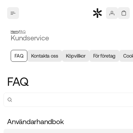
Hem
FAQ
Kundservice
FAQ
Kontakta oss
Köpvillkor
För företag
Cook
FAQ
Användarhandbok