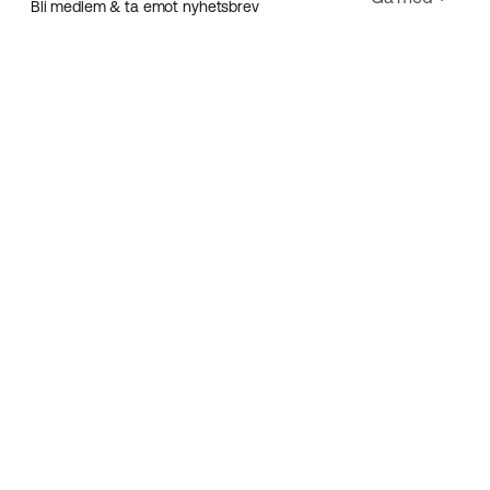
Bli medlem & ta emot nyhetsbrev
E-post
Jag godkänner Ecorides
Integritetspolicy
Registrera dig