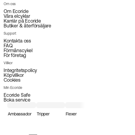
Om oss
Om Ecoride
Våra elcyklar
Karriär på Ecoride
Butiker & återförsäljare
Support
Kontakta oss
FAQ
Förmånscykel
För företag
Villkor
Integritetspolicy
Köpvillkor
Cookies
Min Ecoride
Ecoride Safe
Boka service
Ambassador
Tripper
Flexer
Loader