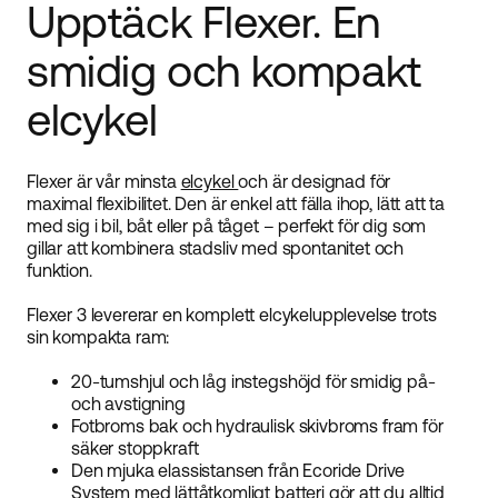
Navmotor | Hopfällbar | Fotbroms
Upptäck Flexer. En
21 995 SEK
smidig och kompakt
elcykel
Flexer är vår minsta
elcykel
och är designad för
maximal flexibilitet. Den är enkel att fälla ihop, lätt att ta
med sig i bil, båt eller på tåget – perfekt för dig som
gillar att kombinera stadsliv med spontanitet och
funktion.
Flexer 3 levererar en komplett elcykelupplevelse trots
sin kompakta ram:
20-tumshjul och låg instegshöjd för smidig på-
och avstigning
Fotbroms bak och hydraulisk skivbroms fram för
säker stoppkraft
Den mjuka elassistansen från Ecoride Drive
System med lättåtkomligt batteri gör att du alltid