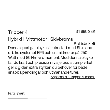
Tripper 4
34 995 SEK
Hybrid | Mittmotor | Skivbroms
Prishistorik
Denna sportiga elcykel är utrustad med Shimano
e-bike systemet EP6 och en mittmotor på 250
Lägsta pris senaste 30 dagarna 34 995 SEK.
Watt med 85 Nm vridmoment. Med denna elcykel
får du kraft och precision i varje pedaltramp vilket
ger dig den extra styrkan du behöver för både
snabba pendlingar och utmanande turer.
Anpassa din Tripper 4-modell
Färg:
Svart