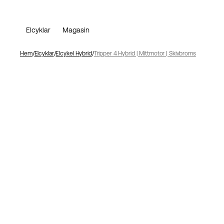
Elcyklar
Magasin
Hem
Elcyklar
Elcykel Hybrid
Tripper 4 Hybrid | Mittmotor | Skivbroms