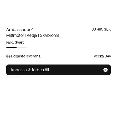
Ambassador 4
33 495 SEK
Mittmotor | Kedja | Skivbroms
Färg:
Svart
Ramstorlek:
S
Storleksguide
Tidigaste leverans:
Vecka 34
S
M/L
XL
Anpassa & förbeställ