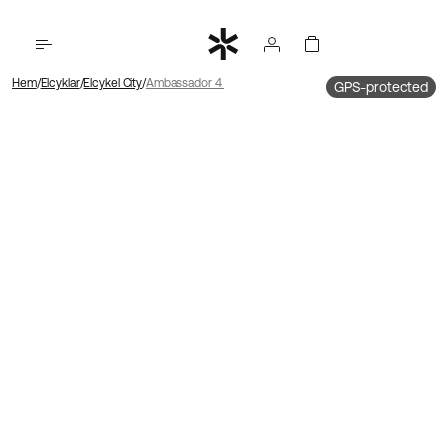
Hem
Elcyklar
Elcykel City
Ambassador 4 Mittmotor | Kedja | Skivbroms
GPS-protected