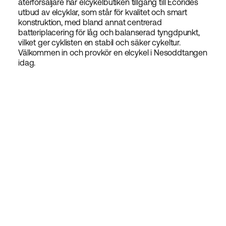
återförsäljare har elcykelbutiken tillgång till Ecorides
utbud av elcyklar, som står för kvalitet och smart
konstruktion, med bland annat centrerad
batteriplacering för låg och balanserad tyngdpunkt,
vilket ger cyklisten en stabil och säker cykeltur.
Välkommen in och provkör en elcykel i Nesoddtangen
idag.