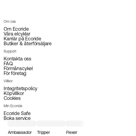
Om oss
Om Ecoride
Våra elcyklar
Karriär på Ecoride
Butiker & återförsäljare
Support
Kontakta oss
FAQ
Förmånscykel
För företag
Villkor
Integritetspolicy
Köpvillkor
Cookies
Min Ecoride
Ecoride Safe
Boka service
Ambassador
Tripper
Flexer
Loader