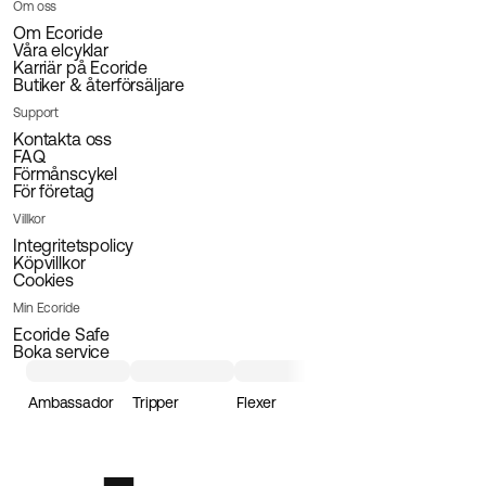
Om oss
Om Ecoride
Våra elcyklar
Karriär på Ecoride
Butiker & återförsäljare
Support
Kontakta oss
FAQ
Förmånscykel
För företag
Villkor
Integritetspolicy
Köpvillkor
Cookies
Min Ecoride
Ecoride Safe
Boka service
Ambassador
Tripper
Flexer
Loader