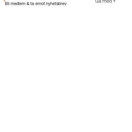
Gå med
Bli medlem & ta emot nyhetsbrev
E-post
Jag godkänner Ecorides
Integritetspolicy
Registrera dig