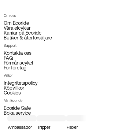
Om oss
Om Ecoride
Våra elcyklar
Karriär på Ecoride
Butiker & återförsäljare
Support
Kontakta oss
FAQ
Förmånscykel
För företag
Villkor
Integritetspolicy
Köpvillkor
Cookies
Min Ecoride
Ecoride Safe
Boka service
Ambassador
Tripper
Flexer
Loader