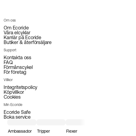
Om oss
Om Ecoride
Våra elcyklar
Karriär på Ecoride
Butiker & återförsäljare
Support
Kontakta oss
FAQ
Förmånscykel
För företag
Villkor
Integritetspolicy
Köpvillkor
Cookies
Min Ecoride
Ecoride Safe
Boka service
Ambassador
Tripper
Flexer
Loader