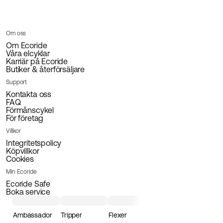
Om oss
Om Ecoride
Våra elcyklar
Karriär på Ecoride
Butiker & återförsäljare
Support
Kontakta oss
FAQ
Förmånscykel
För företag
Villkor
Integritetspolicy
Köpvillkor
Cookies
Min Ecoride
Ecoride Safe
Boka service
Ambassador
Tripper
Flexer
Loader