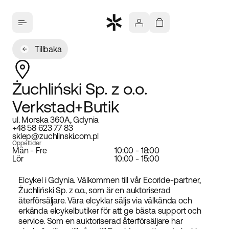
Tillbaka
Żuchliński Sp. z o.o.
Verkstad+Butik
ul. Morska 360A, Gdynia
+48 58 623 77 83
sklep@zuchlinski.com.pl
Öppettider
Mån - Fre
10:00 - 18:00
Lör
10:00 - 15:00
Elcykel i Gdynia. Välkommen till vår Ecoride-partner,
Żuchliński Sp. z o.o., som är en auktoriserad
återförsäljare. Våra elcyklar säljs via välkända och
erkända elcykelbutiker för att ge bästa support och
service. Som en auktoriserad återförsäljare har