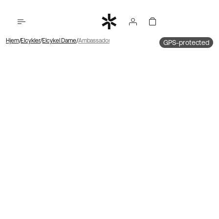
Hjem
Elcykler
Elcykel Dame
Ambassador 4 Forhjulsmotor | Kæde | Fodbremse
GPS-protected