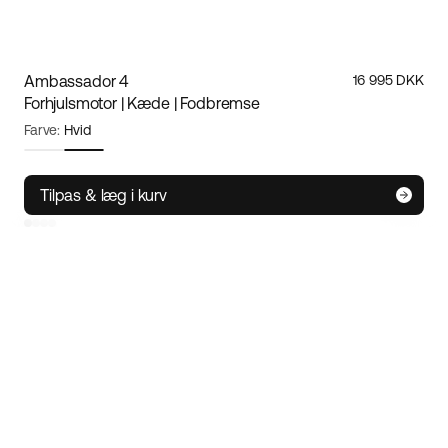
Ambassador 4
16 995 DKK
Forhjulsmotor | Kæde | Fodbremse
Farve:
Hvid
Rammestørrelse:
S
Størrelsesguide
Tilpas & læg i kurv
S
M/L
XL