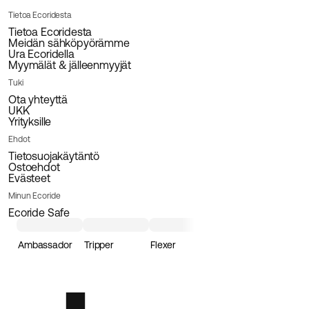
Tietoa Ecoridesta
Tietoa Ecoridesta
Meidän sähköpyörämme
Ura Ecoridella
Myymälät & jälleenmyyjät
Tuki
Ota yhteyttä
UKK
Yrityksille
Ehdot
Tietosuojakäytäntö
Ostoehdot
Evästeet
Minun Ecoride
Ecoride Safe
Ambassador
Tripper
Flexer
Loader