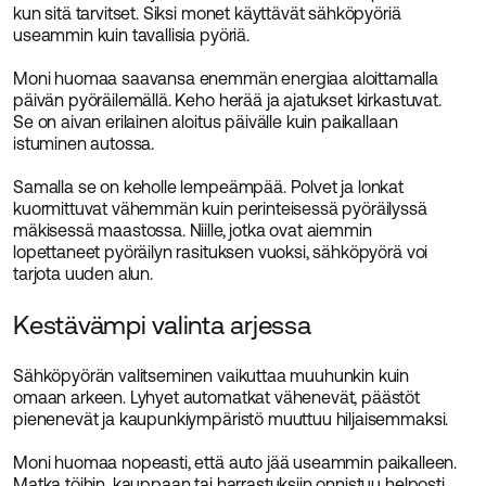
kun sitä tarvitset. Siksi monet käyttävät sähköpyöriä
useammin kuin tavallisia pyöriä.
Moni huomaa saavansa enemmän energiaa aloittamalla
päivän pyöräilemällä. Keho herää ja ajatukset kirkastuvat.
Se on aivan erilainen aloitus päivälle kuin paikallaan
istuminen autossa.
Samalla se on keholle lempeämpää. Polvet ja lonkat
kuormittuvat vähemmän kuin perinteisessä pyöräilyssä
mäkisessä maastossa. Niille, jotka ovat aiemmin
lopettaneet pyöräilyn rasituksen vuoksi, sähköpyörä voi
tarjota uuden alun.
Kestävämpi valinta arjessa
Sähköpyörän valitseminen vaikuttaa muuhunkin kuin
omaan arkeen. Lyhyet automatkat vähenevät, päästöt
pienenevät ja kaupunkiympäristö muuttuu hiljaisemmaksi.
Moni huomaa nopeasti, että auto jää useammin paikalleen.
Matka töihin, kauppaan tai harrastuksiin onnistuu helposti