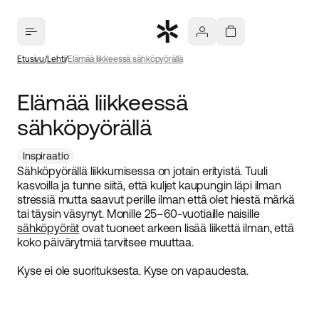
Etusivu
Lehti
Elämää liikkeessä sähköpyörällä
Elämää liikkeessä
sähköpyörällä
Inspiraatio
Sähköpyörällä liikkumisessa on jotain erityistä. Tuuli
kasvoilla ja tunne siitä, että kuljet kaupungin läpi ilman
stressiä mutta saavut perille ilman että olet hiestä märkä
tai täysin väsynyt. Monille 25–60-vuotiaille naisille
sähköpyörät
ovat tuoneet arkeen lisää liikettä ilman, että
koko päivärytmiä tarvitsee muuttaa.
Kyse ei ole suorituksesta. Kyse on vapaudesta.