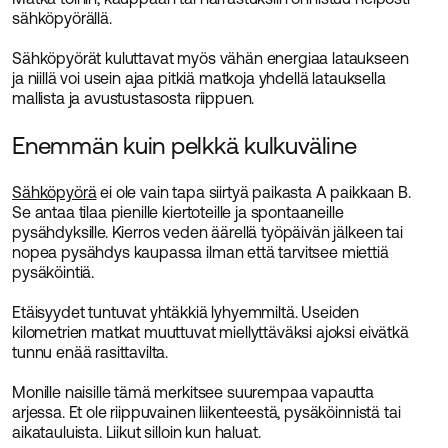
sähköpyörällä.
Sähköpyörät kuluttavat myös vähän energiaa lataukseen
ja niillä voi usein ajaa pitkiä matkoja yhdellä latauksella
mallista ja avustustasosta riippuen.
Enemmän kuin pelkkä kulkuväline
Sähköpyörä
ei ole vain tapa siirtyä paikasta A paikkaan B.
Se antaa tilaa pienille kiertoteille ja spontaaneille
pysähdyksille. Kierros veden äärellä työpäivän jälkeen tai
nopea pysähdys kaupassa ilman että tarvitsee miettiä
pysäköintiä.
Etäisyydet tuntuvat yhtäkkiä lyhyemmiltä. Useiden
kilometrien matkat muuttuvat miellyttäväksi ajoksi eivätkä
tunnu enää rasittavilta.
Monille naisille tämä merkitsee suurempaa vapautta
arjessa. Et ole riippuvainen liikenteestä, pysäköinnistä tai
aikatauluista. Liikut silloin kun haluat.