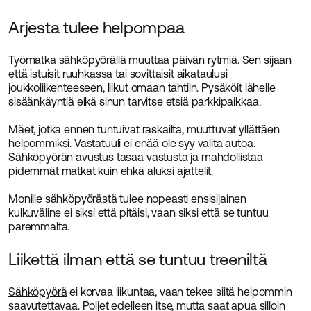
Arjesta tulee helpompaa
Työmatka sähköpyörällä muuttaa päivän rytmiä. Sen sijaan
että istuisit ruuhkassa tai sovittaisit aikataulusi
joukkoliikenteeseen, liikut omaan tahtiin. Pysäköit lähelle
sisäänkäyntiä eikä sinun tarvitse etsiä parkkipaikkaa.
Mäet, jotka ennen tuntuivat raskailta, muuttuvat yllättäen
helpommiksi. Vastatuuli ei enää ole syy valita autoa.
Sähköpyörän avustus tasaa vastusta ja mahdollistaa
pidemmät matkat kuin ehkä aluksi ajattelit.
Monille sähköpyörästä tulee nopeasti ensisijainen
kulkuväline ei siksi että pitäisi, vaan siksi että se tuntuu
paremmalta.
Liikettä ilman että se tuntuu treeniltä
Sähköpyörä
ei korvaa liikuntaa, vaan tekee siitä helpommin
saavutettavaa. Poljet edelleen itse, mutta saat apua silloin