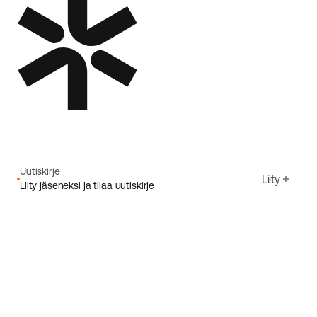
Uutiskirje
Liity
Liity jäseneksi ja tilaa uutiskirje
Sähköpostiosoite
Hyväksyn Ecoriden
Tietosuojakäytäntö
Rekisteröidy