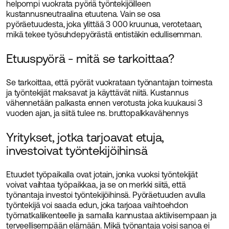
helpompi vuokrata pyöriä työntekijöilleen
kustannusneutraalina etuutena. Vain se osa
pyöräetuudesta, joka ylittää 3 000 kruunua, verotetaan,
mikä tekee työsuhdepyörästä entistäkin edullisemman.
Etuuspyörä - mitä se tarkoittaa?
Se tarkoittaa, että pyörät vuokrataan työnantajan toimesta
ja työntekijät maksavat ja käyttävät niitä. Kustannus
vähennetään palkasta ennen verotusta joka kuukausi 3
vuoden ajan, ja siitä tulee ns. bruttopalkkavähennys
Yritykset, jotka tarjoavat etuja,
investoivat työntekijöihinsä
Etuudet työpaikalla ovat jotain, jonka vuoksi työntekijät
voivat vaihtaa työpaikkaa, ja se on merkki siitä, että
työnantaja investoi työntekijöihinsä. Pyöräetuuden avulla
työntekijä voi saada edun, joka tarjoaa vaihtoehdon
työmatkaliikenteelle ja samalla kannustaa aktiivisempaan ja
terveellisempään elämään. Mikä työnantaja voisi sanoa ei