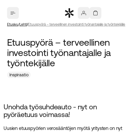
Etusivu
Lehti
Etuuspyörä – terveellinen investointi työnantajalle ja työntekijälle
Etuuspyörä – terveellinen
investointi työnantajalle ja
työntekijälle
Inspiraatio
Unohda työsuhdeauto - nyt on
pyöräetuus voimassa!
Uusien etuuspyörien verosääntöjen myötä yritysten on nyt