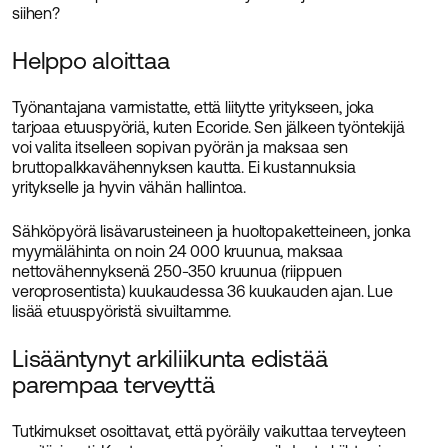
siihen?
Helppo aloittaa
Työnantajana varmistatte, että liitytte yritykseen, joka
tarjoaa etuuspyöriä, kuten Ecoride. Sen jälkeen työntekijä
voi valita itselleen sopivan pyörän ja maksaa sen
bruttopalkkavähennyksen kautta. Ei kustannuksia
yritykselle ja hyvin vähän hallintoa.
Sähköpyörä lisävarusteineen ja huoltopaketteineen, jonka
myymälähinta on noin 24 000 kruunua, maksaa
nettovähennyksenä 250-350 kruunua (riippuen
veroprosentista) kuukaudessa 36 kuukauden ajan. Lue
lisää etuuspyöristä sivuiltamme.
Lisääntynyt arkiliikunta edistää
parempaa terveyttä
Tutkimukset osoittavat, että pyöräily vaikuttaa terveyteen