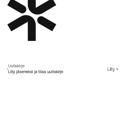
Uutiskirje
Liity
Liity jäseneksi ja tilaa uutiskirje
Sähköpostiosoite
Hyväksyn Ecoriden
Tietosuojakäytäntö
Rekisteröidy