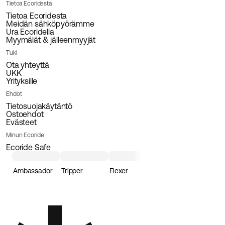
Tietoa Ecoridesta
Tietoa Ecoridesta
Meidän sähköpyörämme
Ura Ecoridella
Myymälät & jälleenmyyjät
Tuki
Ota yhteyttä
UKK
Yrityksille
Ehdot
Tietosuojakäytäntö
Ostoehdot
Evästeet
Minun Ecoride
Ecoride Safe
Ambassador
Tripper
Flexer
Loader