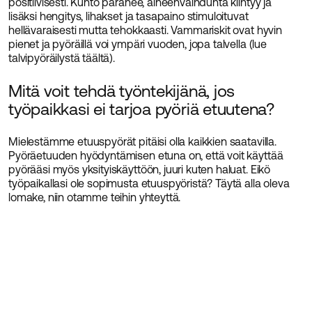
positiivisesti. Kunto paranee, aineenvaihdunta kiihtyy ja
lisäksi hengitys, lihakset ja tasapaino stimuloituvat
hellävaraisesti mutta tehokkaasti. Vammariskit ovat hyvin
pienet ja pyöräillä voi ympäri vuoden, jopa talvella (lue
talvipyöräilystä täältä).
Mitä voit tehdä työntekijänä, jos
työpaikkasi ei tarjoa pyöriä etuutena?
Mielestämme etuuspyörät pitäisi olla kaikkien saatavilla.
Pyöräetuuden hyödyntämisen etuna on, että voit käyttää
pyörääsi myös yksityiskäyttöön, juuri kuten haluat. Eikö
työpaikallasi ole sopimusta etuuspyöristä? Täytä alla oleva
lomake, niin otamme teihin yhteyttä.