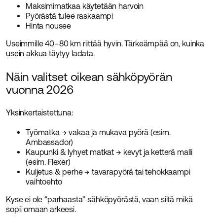
Maksimimatkaa käytetään harvoin
Pyörästä tulee raskaampi
Hinta nousee
Useimmille 40–80 km riittää hyvin. Tärkeämpää on, kuinka
usein akkua täytyy ladata.
Näin valitset oikean sähköpyörän
vuonna 2026
Yksinkertaistettuna:
Työmatka → vakaa ja mukava pyörä (esim.
Ambassador)
Kaupunki & lyhyet matkat → kevyt ja ketterä malli
(esim. Flexer)
Kuljetus & perhe → tavarapyörä tai tehokkaampi
vaihtoehto
Kyse ei ole “parhaasta” sähköpyörästä, vaan siitä mikä
sopii omaan arkeesi.