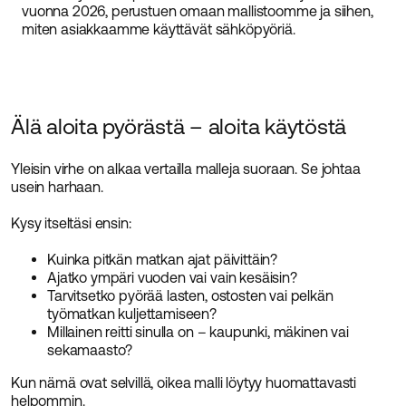
vuonna 2026, perustuen omaan mallistoomme ja siihen,
miten asiakkaamme käyttävät sähköpyöriä.
Älä aloita pyörästä – aloita käytöstä
Yleisin virhe on alkaa vertailla malleja suoraan. Se johtaa
usein harhaan.
Kysy itseltäsi ensin:
Kuinka pitkän matkan ajat päivittäin?
Ajatko ympäri vuoden vai vain kesäisin?
Tarvitsetko pyörää lasten, ostosten vai pelkän
työmatkan kuljettamiseen?
Millainen reitti sinulla on – kaupunki, mäkinen vai
sekamaasto?
Kun nämä ovat selvillä, oikea malli löytyy huomattavasti
helpommin.