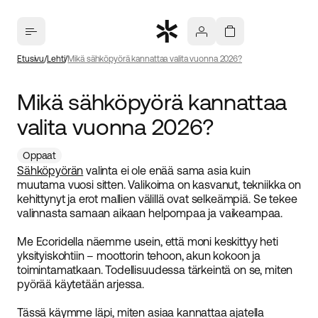
Etusivu
Lehti
Mikä sähköpyörä kannattaa valita vuonna 2026?
Mikä sähköpyörä kannattaa
valita vuonna 2026?
Oppaat
Sähköpyörän
valinta ei ole enää sama asia kuin
muutama vuosi sitten. Valikoima on kasvanut, tekniikka on
kehittynyt ja erot mallien välillä ovat selkeämpiä. Se tekee
valinnasta samaan aikaan helpompaa ja vaikeampaa.
Me Ecoridella näemme usein, että moni keskittyy heti
yksityiskohtiin – moottorin tehoon, akun kokoon ja
toimintamatkaan. Todellisuudessa tärkeintä on se, miten
pyörää käytetään arjessa.
Tässä käymme läpi, miten asiaa kannattaa ajatella