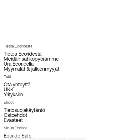
Tietoa Ecoridesta
Tietoa Ecoridesta
Meidän sähköpyörämme
Ura Ecoridella
Myymälät & jälleenmyyjät
Tuki
Ota yhteyttä
UKK
Yrityksille
Ehdot
Tietosuojakäytäntö
Ostoehdot
Evästeet
Minun Ecoride
Ecoride Safe