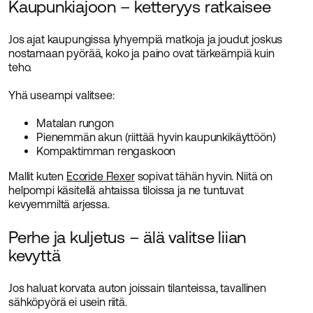
Kaupunkiajoon – ketteryys ratkaisee
Jos ajat kaupungissa lyhyempiä matkoja ja joudut joskus
nostamaan pyörää, koko ja paino ovat tärkeämpiä kuin
teho.
Yhä useampi valitsee:
Matalan rungon
Pienemmän akun (riittää hyvin kaupunkikäyttöön)
Kompaktimman rengaskoon
Mallit kuten
Ecoride Flexer
sopivat tähän hyvin. Niitä on
helpompi käsitellä ahtaissa tiloissa ja ne tuntuvat
kevyemmiltä arjessa.
Perhe ja kuljetus – älä valitse liian
kevyttä
Jos haluat korvata auton joissain tilanteissa, tavallinen
sähköpyörä ei usein riitä.