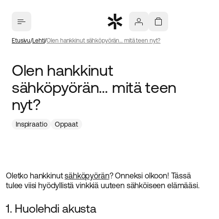
Etusivu
Lehti
Olen hankkinut sähköpyörän… mitä teen nyt?
Olen hankkinut
sähköpyörän… mitä teen
nyt?
Inspiraatio
Oppaat
Oletko hankkinut
sähköpyörän
? Onneksi olkoon! Tässä
tulee viisi hyödyllistä vinkkiä uuteen sähköiseen elämääsi.
1. Huolehdi akusta