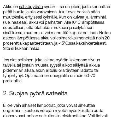
Akku on
sähköpyörän
sydän – se on jotain, josta kannattaa
pitää huolta ja olla varovainen. Akut ovat herkkiä sään
muutoksille, erityisesti kylmälle. Kun on kuivaa ja lämmintä
(lue: haaleaa), akku voi parhaiten! Alle 10°C lämpötilassa
suositellaan, että otat akun mukaasi ja säilytät sen
sisätiloissa, muuten se voi menettää kapasiteettiaan. Nollan
asteen lämpötilassa akku voi esimerkiksi menettää noin 20
prosenttia kapasiteetistaan, ja -15°C:ssa kaksinkertaisesti.
Sitä ei kukaan halua!
Jos olet sellainen, joka laittaa pyörän kokonaan sivuun
talvella tai jostain muusta syystä aikoo säilyttää akkua
pidemmän aikaa, akun ei tulisi olla täyteen ladattu tai
tyhjentynyt. Optimaalinen energiatila on noin 50-70
prosenttia.
2. Suojaa pyörä sateelta
Ei ole vain alhaiset lämpötilat, jotka voivat aiheuttaa
ongelmia – kosteus voi ajan myötä myös kuluttaa uutta
ajoneuvoasi, onhan se kuitenkin elektroniikkaa! Voit tietysti