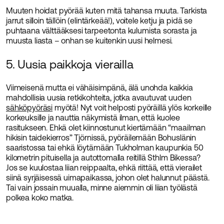
Muuten hoidat pyörää kuten mitä tahansa muuta. Tarkista
jarrut silloin tällöin (elintärkeää!), voitele ketju ja pidä se
puhtaana välttääksesi tarpeetonta kulumista sorasta ja
muusta liasta – onhan se kuitenkin uusi helmesi.
5. Uusia paikkoja vierailla
Viimeisenä mutta ei vähäisimpänä, älä unohda kaikkia
mahdollisia uusia retkikohteita, jotka avautuvat uuden
sähköpyöräsi
myötä! Nyt voit helposti pyöräillä ylös korkeille
korkeuksille ja nauttia näkymistä ilman, että kuolee
rasitukseen. Ehkä olet kiinnostunut kiertämään “maailman
hikisin taidekierros” Tjörnissä, pyöräilemään Bohuslänin
saaristossa tai ehkä löytämään Tukholman kaupunkia 50
kilometrin pituisella ja autottomalla reitillä Sthlm Bikessa?
Jos se kuulostaa liian reippaalta, ehkä riittää, että vierailet
siinä syrjäisessä uimapaikassa, johon olet halunnut päästä.
Tai vain jossain muualla, minne aiemmin oli liian työlästä
polkea koko matka.