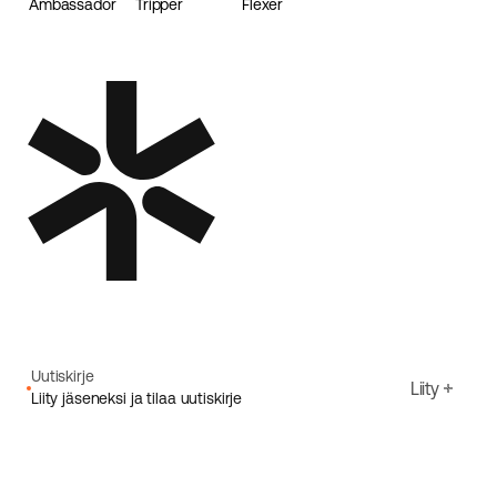
Ambassador
Tripper
Flexer
Loader
Uutiskirje
Liity
Liity jäseneksi ja tilaa uutiskirje
Sähköpostiosoite