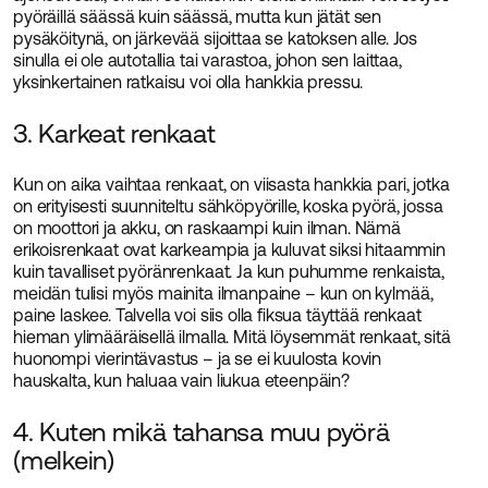
pyöräillä säässä kuin säässä, mutta kun jätät sen
pysäköitynä, on järkevää sijoittaa se katoksen alle. Jos
sinulla ei ole autotallia tai varastoa, johon sen laittaa,
yksinkertainen ratkaisu voi olla hankkia pressu.
3. Karkeat renkaat
Kun on aika vaihtaa renkaat, on viisasta hankkia pari, jotka
on erityisesti suunniteltu sähköpyörille, koska pyörä, jossa
on moottori ja akku, on raskaampi kuin ilman. Nämä
erikoisrenkaat ovat karkeampia ja kuluvat siksi hitaammin
kuin tavalliset pyöränrenkaat. Ja kun puhumme renkaista,
meidän tulisi myös mainita ilmanpaine – kun on kylmää,
paine laskee. Talvella voi siis olla fiksua täyttää renkaat
hieman ylimääräisellä ilmalla. Mitä löysemmät renkaat, sitä
huonompi vierintävastus – ja se ei kuulosta kovin
hauskalta, kun haluaa vain liukua eteenpäin?
4. Kuten mikä tahansa muu pyörä
(melkein)