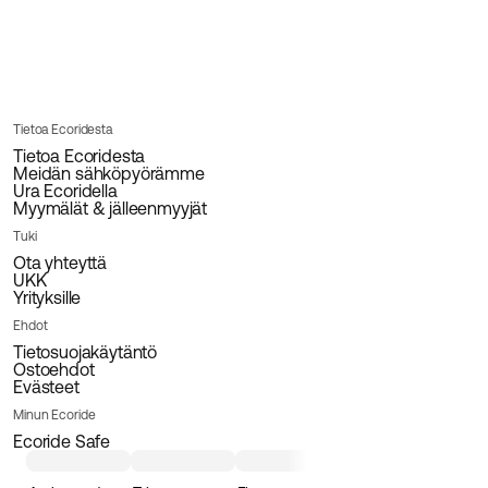
Tietoa Ecoridesta
Tietoa Ecoridesta
Meidän sähköpyörämme
Ura Ecoridella
Myymälät & jälleenmyyjät
Tuki
Ota yhteyttä
UKK
Yrityksille
Ehdot
Tietosuojakäytäntö
Ostoehdot
Evästeet
Minun Ecoride
Ecoride Safe