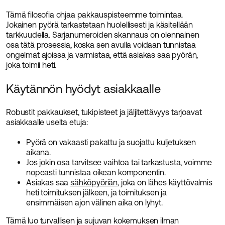
Tämä filosofia ohjaa pakkauspisteemme toimintaa.
Jokainen pyörä tarkastetaan huolellisesti ja käsitellään
tarkkuudella. Sarjanumeroiden skannaus on olennainen
osa tätä prosessia, koska sen avulla voidaan tunnistaa
ongelmat ajoissa ja varmistaa, että asiakas saa pyörän,
joka toimii heti.
Käytännön hyödyt asiakkaalle
Robustit pakkaukset, tukipisteet ja jäljitettävyys tarjoavat
asiakkaalle useita etuja:
Pyörä on vakaasti pakattu ja suojattu kuljetuksen
aikana.
Jos jokin osa tarvitsee vaihtoa tai tarkastusta, voimme
nopeasti tunnistaa oikean komponentin.
Asiakas saa
sähköpyöriän
, joka on lähes käyttövalmis
heti toimituksen jälkeen, ja toimituksen ja
ensimmäisen ajon välinen aika on lyhyt.
Tämä luo turvallisen ja sujuvan kokemuksen ilman