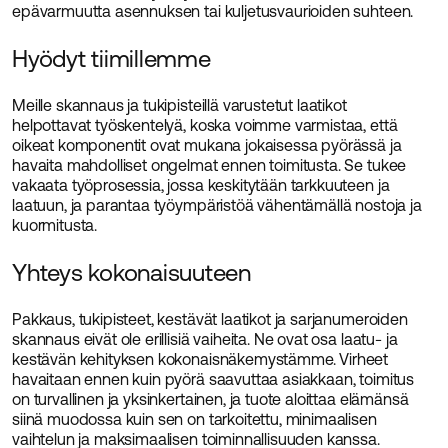
epävarmuutta asennuksen tai kuljetusvaurioiden suhteen.
Hyödyt tiimillemme
Meille skannaus ja tukipisteillä varustetut laatikot
helpottavat työskentelyä, koska voimme varmistaa, että
oikeat komponentit ovat mukana jokaisessa pyörässä ja
havaita mahdolliset ongelmat ennen toimitusta. Se tukee
vakaata työprosessia, jossa keskitytään tarkkuuteen ja
laatuun, ja parantaa työympäristöä vähentämällä nostoja ja
kuormitusta.
Yhteys kokonaisuuteen
Pakkaus, tukipisteet, kestävät laatikot ja sarjanumeroiden
skannaus eivät ole erillisiä vaiheita. Ne ovat osa laatu- ja
kestävän kehityksen kokonaisnäkemystämme. Virheet
havaitaan ennen kuin pyörä saavuttaa asiakkaan, toimitus
on turvallinen ja yksinkertainen, ja tuote aloittaa elämänsä
siinä muodossa kuin sen on tarkoitettu, minimaalisen
vaihtelun ja maksimaalisen toiminnallisuuden kanssa.