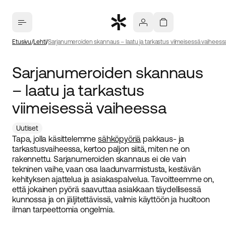
Etusivu
Lehti
Sarjanumeroiden skannaus – laatu ja tarkastus viimeisessä vaiheess
Sarjanumeroiden skannaus
– laatu ja tarkastus
viimeisessä vaiheessa
Uutiset
Tapa, jolla käsittelemme
sähköpyöriä
pakkaus- ja
tarkastusvaiheessa, kertoo paljon siitä, miten ne on
rakennettu. Sarjanumeroiden skannaus ei ole vain
tekninen vaihe, vaan osa laadunvarmistusta, kestävän
kehityksen ajattelua ja asiakaspalvelua. Tavoitteemme on,
että jokainen pyörä saavuttaa asiakkaan täydellisessä
kunnossa ja on jäljitettävissä, valmis käyttöön ja huoltoon
ilman tarpeettomia ongelmia.