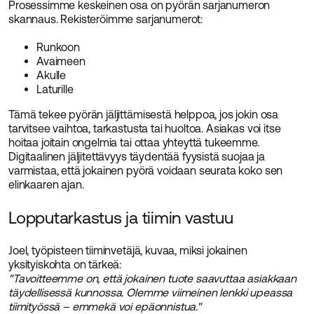
Prosessimme keskeinen osa on pyörän sarjanumeron
skannaus. Rekisteröimme sarjanumerot:
Runkoon
Avaimeen
Akulle
Laturille
Tämä tekee pyörän jäljittämisestä helppoa, jos jokin osa
tarvitsee vaihtoa, tarkastusta tai huoltoa. Asiakas voi itse
hoitaa joitain ongelmia tai ottaa yhteyttä tukeemme.
Digitaalinen jäljitettävyys täydentää fyysistä suojaa ja
varmistaa, että jokainen pyörä voidaan seurata koko sen
elinkaaren ajan.
Lopputarkastus ja tiimin vastuu
Joel, työpisteen tiiminvetäjä, kuvaa, miksi jokainen
yksityiskohta on tärkeä:
"Tavoitteemme on, että jokainen tuote saavuttaa asiakkaan
täydellisessä kunnossa. Olemme viimeinen lenkki upeassa
tiimityössä – emmekä voi epäonnistua."