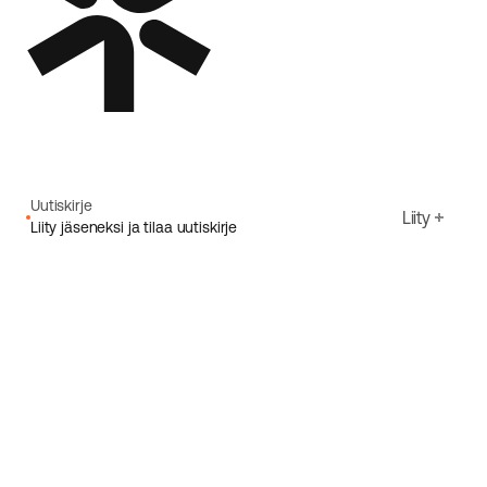
Uutiskirje
Liity
Liity jäseneksi ja tilaa uutiskirje
Sähköpostiosoite
Hyväksyn Ecoriden
Tietosuojakäytäntö
Rekisteröidy