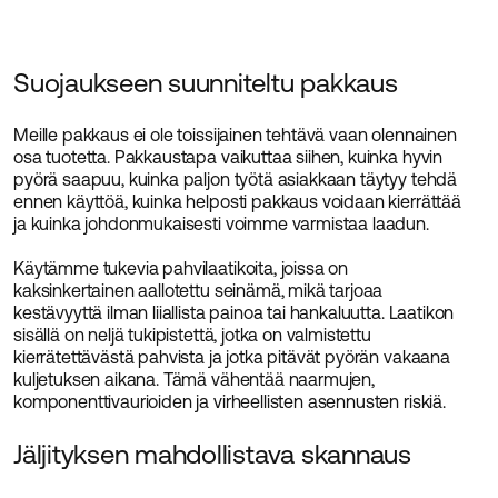
Suojaukseen suunniteltu pakkaus
Meille pakkaus ei ole toissijainen tehtävä vaan olennainen
osa tuotetta. Pakkaustapa vaikuttaa siihen, kuinka hyvin
pyörä saapuu, kuinka paljon työtä asiakkaan täytyy tehdä
ennen käyttöä, kuinka helposti pakkaus voidaan kierrättää
ja kuinka johdonmukaisesti voimme varmistaa laadun.
Käytämme tukevia pahvilaatikoita, joissa on
kaksinkertainen aallotettu seinämä, mikä tarjoaa
kestävyyttä ilman liiallista painoa tai hankaluutta. Laatikon
sisällä on neljä tukipistettä, jotka on valmistettu
kierrätettävästä pahvista ja jotka pitävät pyörän vakaana
kuljetuksen aikana. Tämä vähentää naarmujen,
komponenttivaurioiden ja virheellisten asennusten riskiä.
Jäljityksen mahdollistava skannaus