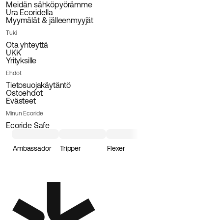
Meidän sähköpyörämme
Ura Ecoridella
Myymälät & jälleenmyyjät
Tuki
Ota yhteyttä
UKK
Yrityksille
Ehdot
Tietosuojakäytäntö
Ostoehdot
Evästeet
Minun Ecoride
Ecoride Safe
Ambassador
Tripper
Flexer
Loader