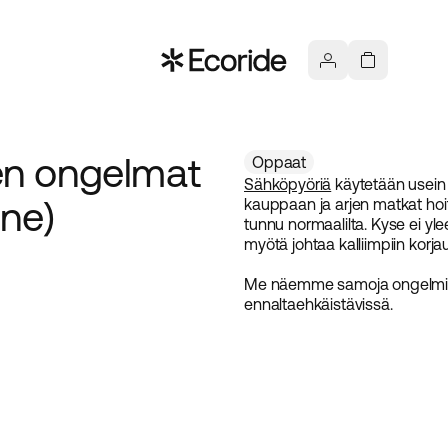
en ongelmat
Oppaat
Sähköpyöriä
käytetään usein e
ne)
kauppaan ja arjen matkat hoi
tunnu normaalilta. Kyse ei yle
myötä johtaa kalliimpiin korjau
Me näemme samoja ongelmia 
ennaltaehkäistävissä.