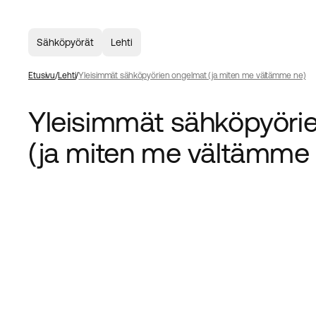
Sähköpyörät
Lehti
Etusivu
Lehti
Yleisimmät sähköpyörien ongelmat (ja miten me vältämme ne)
Yleisimmät sähköpyöri
(ja miten me vältämme 