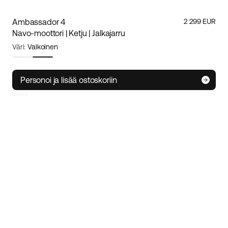
Ambassador 4
2 299 EUR
Navo-moottori | Ketju | Jalkajarru
Väri:
Valkoinen
Runkokoko:
XL
Koko-opas
Personoi ja lisää ostoskoriin
S
M/L
XL