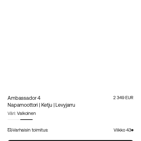
Ambassador 4
2 349 EUR
Napamoottori | Ketju | Levyjarru
Väri:
Valkoinen
Runkokoko:
M/L
Koko-opas
Varhaisin toimitus:
Viikko 43
S
M/L
XL