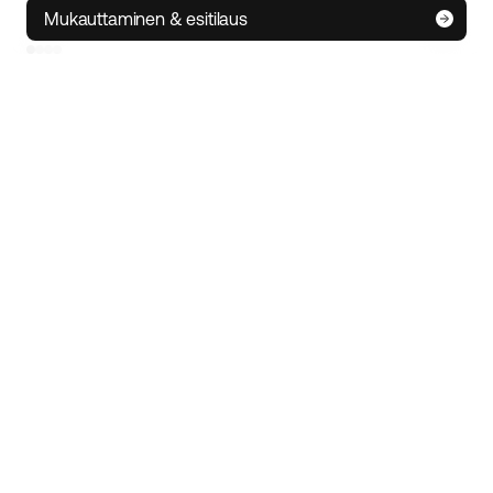
Mukauttaminen & esitilaus
IoT-teknologia
• Seuraa sähköpyörääsi missä tahansa
• Hälytysominaisuus