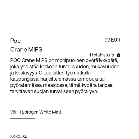
Poc
99 EUR
Crane MIPS
Hintahistoria
POC Crane MIPS on monipuolinen pyöräilykypärä,
joka yhdistää korkean turvallisuuden, mukavuuden
Alin myyntihinta tälle tuotteelle viimeisen 30
ja kestävyys. Olitpa sitten työmatkalla
päivän aikana on 99 EUR.
kaupungissa, harjoittelemassa temppuja tai
pyöräilemässä maastossa, tämä kypärä tarjoaa
tarvittavan suojan turvalliseen pyöräilyyn.
Väri:
Hydrogen White Matt
Koko:
XL