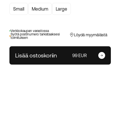
Small
Medium
Large
Verkkokaupan varastossa
Syötä postinumero tarkistaaksesi
Löydä myymälästä
toimituksen
Lisää ostoskoriin
99 EUR
Anna postinumerosi
Vaihda postinumero