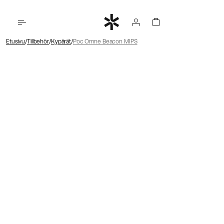
Etusivu
Tillbehör
Kypärät
Poc Omne Beacon MIPS