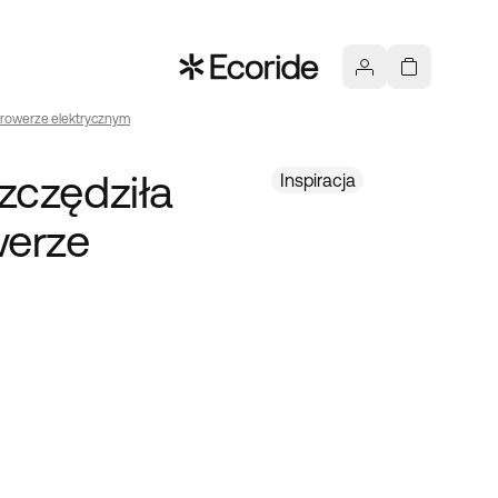
 rowerze elektrycznym
zczędziła
Inspiracja
werze