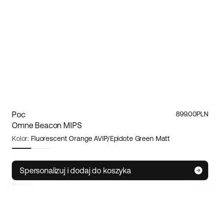
Poc
899.00PLN
Omne Beacon MIPS
Kolor:
Fluorescent Orange AVIP/Epidote Green Matt
Rozmiar:
One size
Spersonalizuj i dodaj do koszyka
Small
Medium
Large
Poc
Omne Beacon MIPS