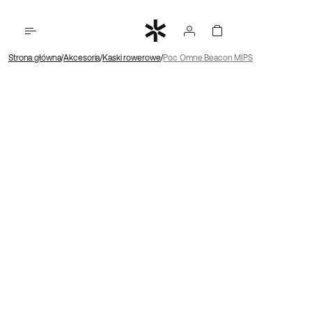
Strona główna
Akcesoria
Kaski rowerowe
Poc Omne Beacon MIPS