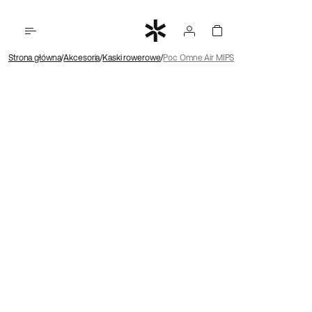
Strona główna
Akcesoria
Kaski rowerowe
Poc Omne Air MIPS