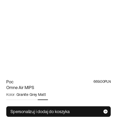
Poc
669.00PLN
Omne Air MIPS
Kolor:
Granite Grey Matt
Rozmiar:
Medium
Spersonalizuj i dodaj do koszyka
Small
Medium
Large