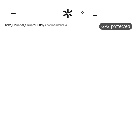
Hem
Elcyklar
Elcykel City
Ambassador 4 Mittmotor | Remdrift | Fotbroms
GPS-protected