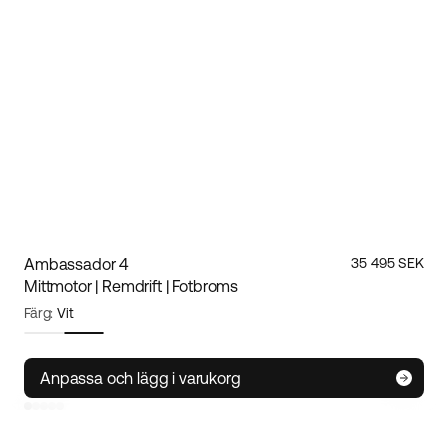
Ambassador 4
35 495 SEK
Mittmotor | Remdrift | Fotbroms
Färg:
Vit
Ramstorlek:
S
Storleksguide
Anpassa och lägg i varukorg
S
M/L
XL