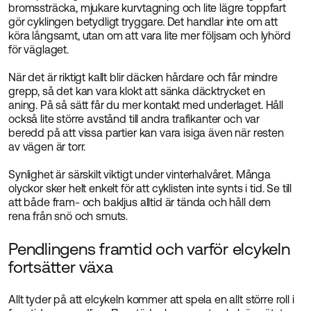
bromssträcka, mjukare kurvtagning och lite lägre toppfart
gör cyklingen betydligt tryggare. Det handlar inte om att
köra långsamt, utan om att vara lite mer följsam och lyhörd
för väglaget.
När det är riktigt kallt blir däcken hårdare och får mindre
grepp, så det kan vara klokt att sänka däcktrycket en
aning. På så sätt får du mer kontakt med underlaget. Håll
också lite större avstånd till andra trafikanter och var
beredd på att vissa partier kan vara isiga även när resten
av vägen är torr.
Synlighet är särskilt viktigt under vinterhalvåret. Många
olyckor sker helt enkelt för att cyklisten inte synts i tid. Se till
att både fram- och bakljus alltid är tända och håll dem
rena från snö och smuts.
Pendlingens framtid och varför elcykeln
fortsätter växa
Allt tyder på att elcykeln kommer att spela en allt större roll i