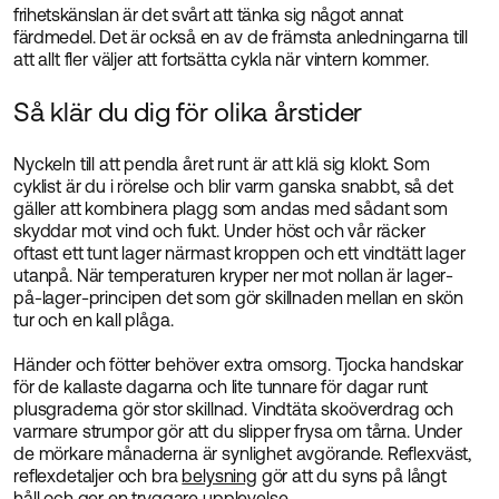
frihetskänslan är det svårt att tänka sig något annat
färdmedel. Det är också en av de främsta anledningarna till
att allt fler väljer att fortsätta cykla när vintern kommer.
Så klär du dig för olika årstider
Nyckeln till att pendla året runt är att klä sig klokt. Som
cyklist är du i rörelse och blir varm ganska snabbt, så det
gäller att kombinera plagg som andas med sådant som
skyddar mot vind och fukt. Under höst och vår räcker
oftast ett tunt lager närmast kroppen och ett vindtätt lager
utanpå. När temperaturen kryper ner mot nollan är lager-
på-lager-principen det som gör skillnaden mellan en skön
tur och en kall plåga.
Händer och fötter behöver extra omsorg. Tjocka handskar
för de kallaste dagarna och lite tunnare för dagar runt
plusgraderna gör stor skillnad. Vindtäta skoöverdrag och
varmare strumpor gör att du slipper frysa om tårna. Under
de mörkare månaderna är synlighet avgörande. Reflexväst,
reflexdetaljer och bra
belysning
gör att du syns på långt
håll och ger en tryggare upplevelse.