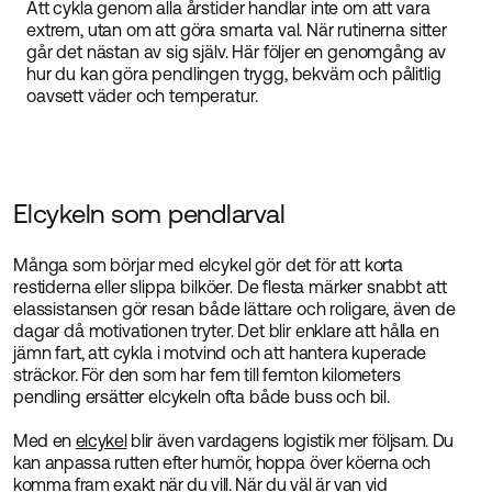
Att cykla genom alla årstider handlar inte om att vara
extrem, utan om att göra smarta val. När rutinerna sitter
går det nästan av sig själv. Här följer en genomgång av
hur du kan göra pendlingen trygg, bekväm och pålitlig
oavsett väder och temperatur.
Elcykeln som pendlarval
Många som börjar med elcykel gör det för att korta
restiderna eller slippa bilköer. De flesta märker snabbt att
elassistansen gör resan både lättare och roligare, även de
dagar då motivationen tryter. Det blir enklare att hålla en
jämn fart, att cykla i motvind och att hantera kuperade
sträckor. För den som har fem till femton kilometers
pendling ersätter elcykeln ofta både buss och bil.
Med en
elcykel
blir även vardagens logistik mer följsam. Du
kan anpassa rutten efter humör, hoppa över köerna och
komma fram exakt när du vill. När du väl är van vid