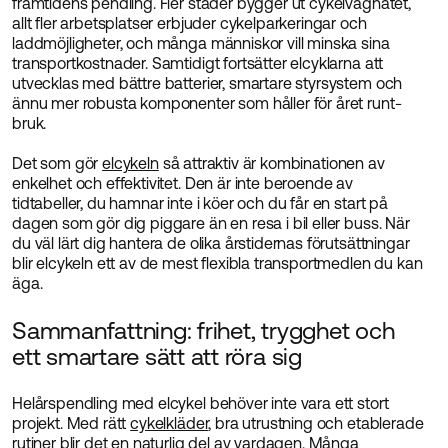
framtidens pendling. Fler städer bygger ut cykelvägnätet,
allt fler arbetsplatser erbjuder cykelparkeringar och
laddmöjligheter, och många människor vill minska sina
transportkostnader. Samtidigt fortsätter elcyklarna att
utvecklas med bättre batterier, smartare styrsystem och
ännu mer robusta komponenter som håller för året runt-
bruk.
Det som gör
elcykeln
så attraktiv är kombinationen av
enkelhet och effektivitet. Den är inte beroende av
tidtabeller, du hamnar inte i köer och du får en start på
dagen som gör dig piggare än en resa i bil eller buss. När
du väl lärt dig hantera de olika årstidernas förutsättningar
blir elcykeln ett av de mest flexibla transportmedlen du kan
äga.
Sammanfattning: frihet, trygghet och
ett smartare sätt att röra sig
Helårspendling med elcykel behöver inte vara ett stort
projekt. Med rätt
cykelkläder
, bra utrustning och etablerade
rutiner blir det en naturlig del av vardagen. Många