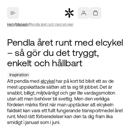
Hem
Magasin
Pendla året runt med elcykel
Pendla året runt med elcykel
– så gör du det tryggt,
enkelt och hållbart
Inspiration
Att pendla med
elcykel
har på kort tid blivit ett av de
mest uppskattade sätten att ta sig till jobbet. Det är
snabbt, billigt, miljövänligt och ger lite vardagsmotion
utan att man behöver bli svettig. Men den verkliga
fördelen märks först när man upptäcker att elcykeln
faktiskt kan vara ett fullt fungerande transportmedel året
runt. Med rätt förberedelser kan den ta dig fram lika
smidigt i januari som i juni.