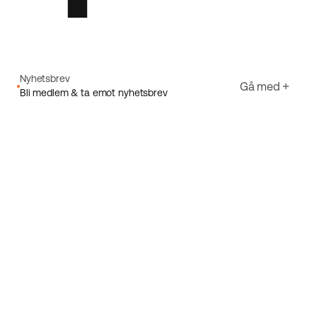
Nyhetsbrev
Gå med
Bli medlem & ta emot nyhetsbrev
E-post
Jag godkänner Ecorides
Integritetspolicy
Registrera dig