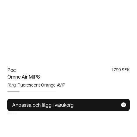
Poc
1 799 SEK
Omne Air MIPS
Färg:
Fluorescent Orange AVIP
Storlek:
S
Anpassa och lägg i varukorg
Small
Medium
Large
Poc
Omne Air MIPS