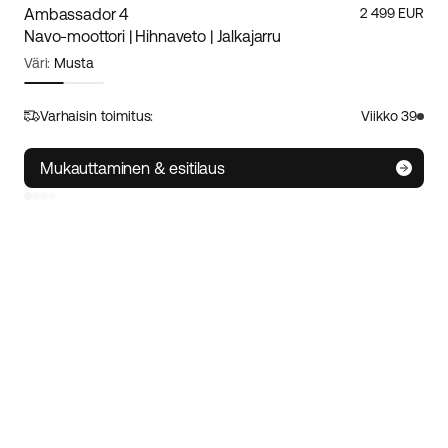
Ambassador 4
2 499 EUR
Navo-moottori | Hihnaveto | Jalkajarru
Väri:
Musta
Runkokoko:
S
Koko-opas
Varhaisin toimitus:
Viikko 39
S
M/L
XL
Mukauttaminen & esitilaus