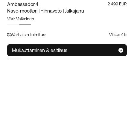
Ambassador 4
2 499 EUR
Navo-moottori | Hihnaveto | Jalkajarru
Väri:
Valkoinen
Runkokoko:
S
Koko-opas
Varhaisin toimitus:
Viikko 41
S
M/L
XL
Mukauttaminen & esitilaus